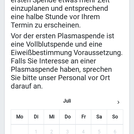
ersten Spende etwas mehr Zeit
einzuplanen und entsprechend
eine halbe Stunde vor Ihrem
Termin zu erscheinen.
Vor der ersten Plasmaspende ist
eine Vollblutspende und eine
Eiweißbestimmung Voraussetzung.
Falls Sie Interesse an einer
Plasmaspende haben, sprechen
Sie bitte unser Personal vor Ort
darauf an.
Juli
Mo
Di
Mi
Do
Fr
Sa
So
1
2
3
4
5
6