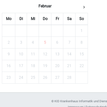
Februar
Mo
Di
Mi
Do
Fr
Sa
So
1
2
3
4
5
6
7
8
9
10
11
12
13
14
15
16
17
18
19
20
21
22
23
24
25
26
27
28
©
KID Krankenhaus Informatik und Dien
Impressum
|
Datenschutzerk