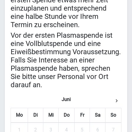
ersten Spende etwas mehr Zeit
einzuplanen und entsprechend
eine halbe Stunde vor Ihrem
Termin zu erscheinen.
Vor der ersten Plasmaspende ist
eine Vollblutspende und eine
Eiweißbestimmung Voraussetzung.
Falls Sie Interesse an einer
Plasmaspende haben, sprechen
Sie bitte unser Personal vor Ort
darauf an.
Juni
Mo
Di
Mi
Do
Fr
Sa
So
1
2
3
4
5
6
7