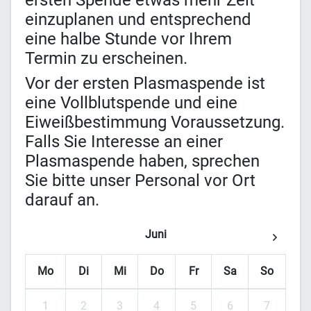
ersten Spende etwas mehr Zeit
einzuplanen und entsprechend
eine halbe Stunde vor Ihrem
Termin zu erscheinen.
Vor der ersten Plasmaspende ist
eine Vollblutspende und eine
Eiweißbestimmung Voraussetzung.
Falls Sie Interesse an einer
Plasmaspende haben, sprechen
Sie bitte unser Personal vor Ort
darauf an.
Juni
Mo
Di
Mi
Do
Fr
Sa
So
1
2
3
4
5
6
7