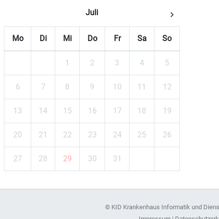
Juli
Mo
Di
Mi
Do
Fr
Sa
So
1
2
3
4
5
6
7
8
9
10
11
12
13
14
15
16
17
18
19
20
21
22
23
24
25
26
27
28
29
30
31
©
KID Krankenhaus Informatik und Dien
Impressum
|
Datenschutzerk